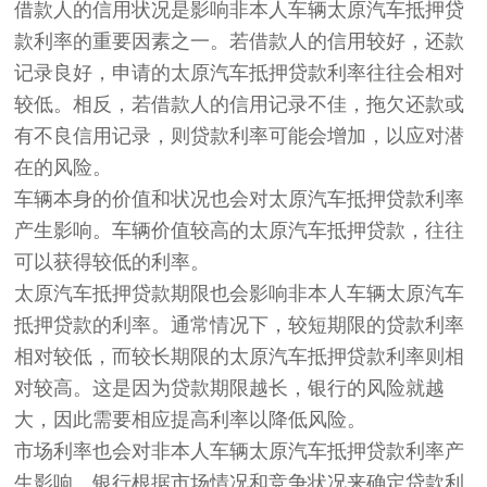
借款人的信用状况是影响非本人车辆太原汽车抵押贷
款利率的重要因素之一。若借款人的信用较好，还款
记录良好，申请的太原汽车抵押贷款利率往往会相对
较低。相反，若借款人的信用记录不佳，拖欠还款或
有不良信用记录，则贷款利率可能会增加，以应对潜
在的风险。
车辆本身的价值和状况也会对太原汽车抵押贷款利率
产生影响。车辆价值较高的太原汽车抵押贷款，往往
可以获得较低的利率。
太原汽车抵押贷款期限也会影响非本人车辆太原汽车
抵押贷款的利率。通常情况下，较短期限的贷款利率
相对较低，而较长期限的太原汽车抵押贷款利率则相
对较高。这是因为贷款期限越长，银行的风险就越
大，因此需要相应提高利率以降低风险。
市场利率也会对非本人车辆太原汽车抵押贷款利率产
生影响。银行根据市场情况和竞争状况来确定贷款利