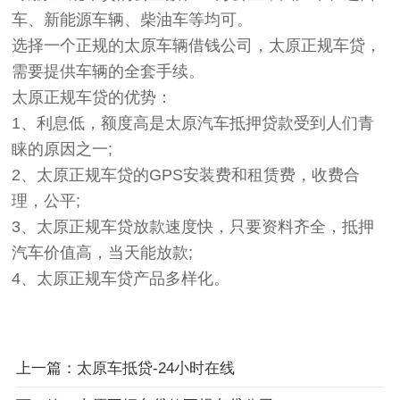
车、新能源车辆、柴油车等均可。
选择一个正规的太原车辆借钱公司，太原正规车贷，
需要提供车辆的全套手续。
太原正规车贷的优势：
1、利息低，额度高是太原汽车抵押贷款受到人们青
睐的原因之一;
2、太原正规车贷的GPS安装费和租赁费，收费合
理，公平;
3、太原正规车贷放款速度快，只要资料齐全，抵押
汽车价值高，当天能放款;
4、太原正规车贷产品多样化。
上一篇：太原车抵贷-24小时在线