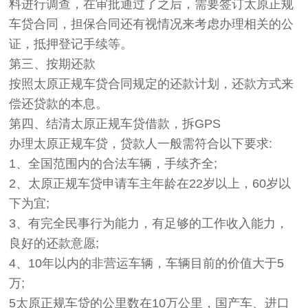
料进行调查，在审批通过了之后，需要签订太原正规
车贷合同，担保合同还有视情况来考虑办理相关的公
证，抵押登记手续等。
第三、按期还款
按照太原正规车贷合同规定的还款计划，还款方式来
偿还贷款的本息。
第四、结清太原正规车贷借款，拆GPS
办理太原正规车贷，贷款人一般需符合以下要求:
1、全国范围内的合法车辆，手续齐全;
2、太原正规车贷申请车主年龄在22岁以上，60岁以
下为宜;
3、有完全民事行为能力，有足够的工作收入能力，
良好的还款意愿;
4、10年以内的非营运车辆，车辆目前的价值大于5
万;
5太原正规车贷的公里数在10万公里，国产车、进口