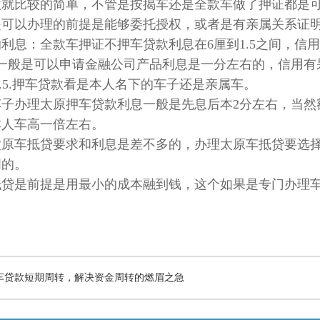
款就比较的简单，不管是按揭车还是全款车做了押证都是
可以办理的前提是能够委托授权，或者是有亲属关系证明
利息：全款车押证不押车贷款利息在6厘到1.5之间，信
用一般是可以申请金融公司产品利息是一分左右的，信用有
到1.5.押车贷款看是本人名下的车子还是亲属车。
子办理太原押车贷款利息一般是先息后本2分左右，当然额
本人车高一倍左右。
太原车抵贷要求和利息是差不多的，办理太原车抵贷要选
明的。
抵贷是前提是用最小的成本融到钱，这个如果是专门办理
车贷款短期周转，解决资金周转的燃眉之急