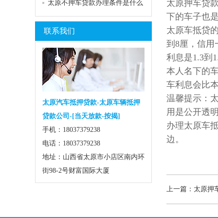
太原押车贷
太原不押车贷款办理条件是什么
下的车子也是
太原车抵贷的
联系我们
到8厘，信
利息是1.3
本人名下的车
车利息会比
温馨提示：
太原汽车抵押贷款-太原车辆抵押
用是公开透
贷款公司-[当天放款-按揭]
办理太原车
手机：18037379238
边。
电话：18037379238
地址：山西省太原市小店区南内环
街98-2号财富国际大厦
上一篇：太原押