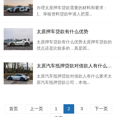
办理太原押车贷款需要的材料和要求：
1、审核资料贷款申请人把需...
太原押车贷款有什么优势
太原押车贷款有什么优势太原押车贷款的
优点还是比较多的，真是因...
太原汽车抵押贷款对借款人有什么要求
太原汽车抵押贷款对借款人有什么要求太
原汽车抵押贷款公司，本地...
首页
上一页
1
2
3
下一页